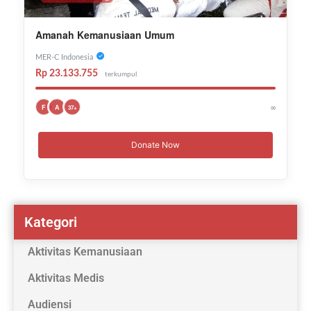
Amanah Kemanusiaan Umum
MER-C Indonesia
Rp 23.133.755
terkumpul
∞
F
A
37+
Donate Now
Kategori
Aktivitas Kemanusiaan
Aktivitas Medis
Audiensi