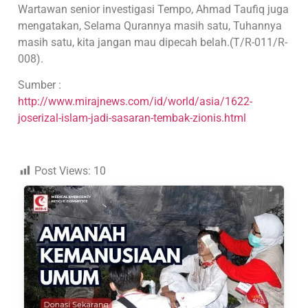
Wartawan senior investigasi Tempo, Ahmad Taufiq juga
mengatakan, Selama Qurannya masih satu, Tuhannya
masih satu, kita jangan mau dipecah belah.(T/R-011/R-
008).
Sumber :
http://www.mirajnews.com/id/world/asia/1622-
joserizal-islam-jadi-sasaran-tembak-zionis.html
Post Views:
10