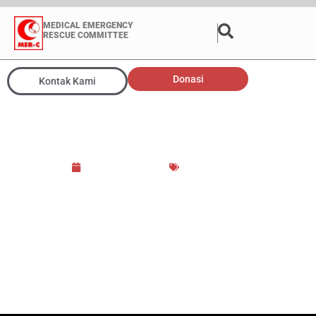
MEDICAL EMERGENCY
RESCUE COMMITTEE
Donasi
Kontak Kami
Joserizal: Islam Jadi
Sasaran Tembak Zionis
14 January 2013
Berita Media