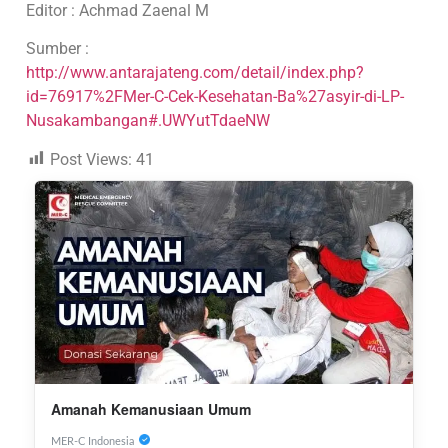
Editor : Achmad Zaenal M
Sumber :
http://www.antarajateng.com/detail/index.php?
id=76917%2FMer-C-Cek-Kesehatan-Ba%27asyir-di-LP-
Nusakambangan#.UWYutTdaeNW
Post Views:
41
Amanah Kemanusiaan Umum
MER-C Indonesia