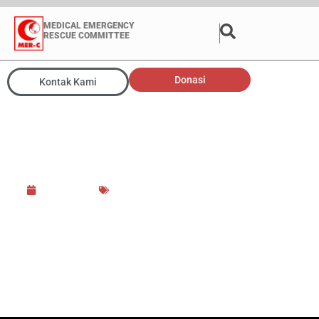
MEDICAL EMERGENCY
RESCUE COMMITTEE
Donasi
Kontak Kami
MER-C Serahkan Bantuan
Ambulans untuk Pustu
Mahameru Lumajang
7 July 2022
Bantuan Kemanusiaan
,
Jawa Timur