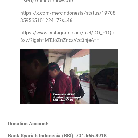
13PU/?mibextid=wwXIfr
https://x.com/mercindonesia/status/19708
35956510122417?s=46
https://www.instagram.com/reel/DO_F1QIk
3xv/?igsh=MTJoZnZnczVzc3hjeA==
———————————————
Donation Account:
Bank Syariah Indonesia (BSI), 701.565.8918