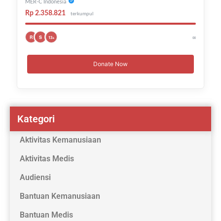
MER-C Indonesia
Rp 2.358.821
terkumpul
∞
R
S
13+
Donate Now
Kategori
Aktivitas Kemanusiaan
Aktivitas Medis
Audiensi
Bantuan Kemanusiaan
Bantuan Medis