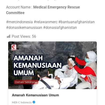
Account Name :
Medical Emergency Rescue
Committee
#mercindonesia #relawanmerc #bantuanafghanistan
#donasikemanusiaan #donasiafghanistan
Post Views:
56
Amanah Kemanusiaan Umum
MER-C Indonesia