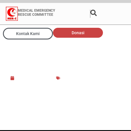
MEDICAL EMERGENCY
RESCUE COMMITTEE
Donasi
Kontak Kami
MER-C Kirim Tim Medis
untuk Bantu Korban Gempa
Afghanistan
23 September 2025
Afghanistan
,
Aktivitas Medis