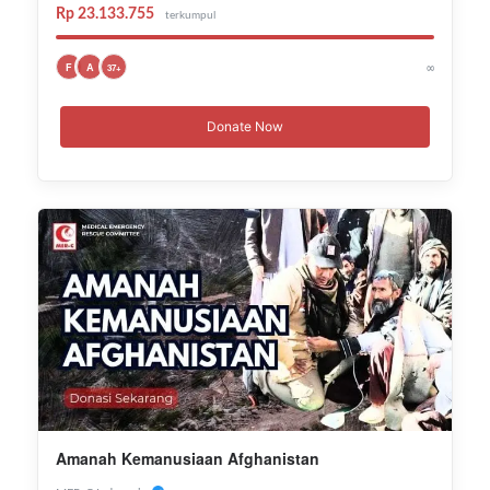
Rp 23.133.755
terkumpul
∞
F
A
37+
Donate Now
Amanah Kemanusiaan Afghanistan