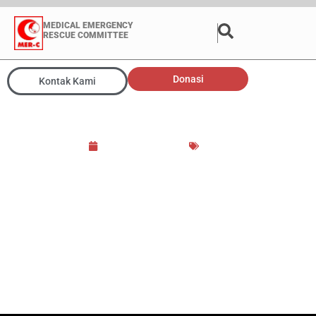
MEDICAL EMERGENCY
RESCUE COMMITTEE
Donasi
Kontak Kami
Rindu Suara Adzan
4 December 2013
Opini