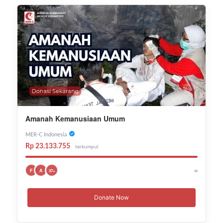
Amanah Kemanusiaan Umum
MER-C Indonesia
Rp 23.133.755
terkumpul
∞
F
A
37+
Donate Now