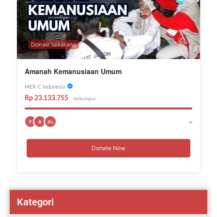
Amanah Kemanusiaan Umum
MER-C Indonesia
Rp 23.133.755
terkumpul
∞
F
A
37+
Donate Now
Kategori