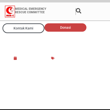
MEDICAL EMERGENCY
RESCUE COMMITTEE
Donasi
Kontak Kami
Tim Bedah MER-C
Berangkat Ke Filipina
23 November 2013
Aktivitas Medis
,
Filipina