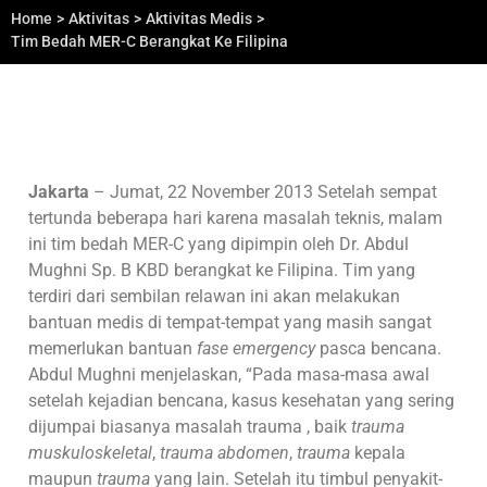
Home
>
Aktivitas
>
Aktivitas Medis
>
Tim Bedah MER-C Berangkat Ke Filipina
Jakarta
– Jumat, 22 November 2013 Setelah sempat
tertunda beberapa hari karena masalah teknis, malam
ini tim bedah MER-C yang dipimpin oleh Dr. Abdul
Mughni Sp. B KBD berangkat ke Filipina. Tim yang
terdiri dari sembilan relawan ini akan melakukan
bantuan medis di tempat-tempat yang masih sangat
memerlukan bantuan
fase emergency
pasca bencana.
Abdul Mughni menjelaskan, “Pada masa-masa awal
setelah kejadian bencana, kasus kesehatan yang sering
dijumpai biasanya masalah trauma , baik
trauma
muskuloskeletal
,
trauma abdomen
,
trauma
kepala
maupun
trauma
yang lain. Setelah itu timbul penyakit-