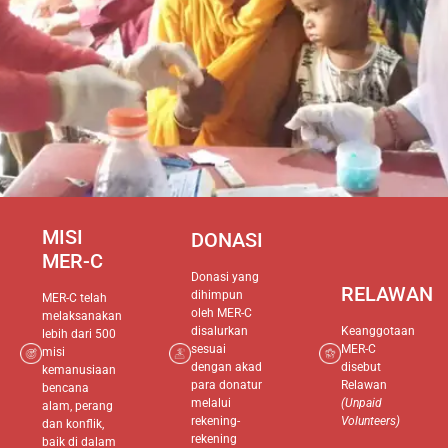
Misi Kemanusiaan
MISI
DONASI
Rohingya
MER-C
Donasi yang
RELAWAN
dihimpun
MER-C telah
Bersama MER-C, Bantu Pengungsi
oleh MER-C
melaksanakan
Rohingya di Aceh
disalurkan
Keanggotaan
lebih dari 500
sesuai
MER-C
misi
dengan akad
disebut
kemanusiaan
para donatur
Relawan
bencana
Donasi
melalui
(Unpaid
alam, perang
rekening-
Volunteers)
dan konflik,
rekening
baik di dalam