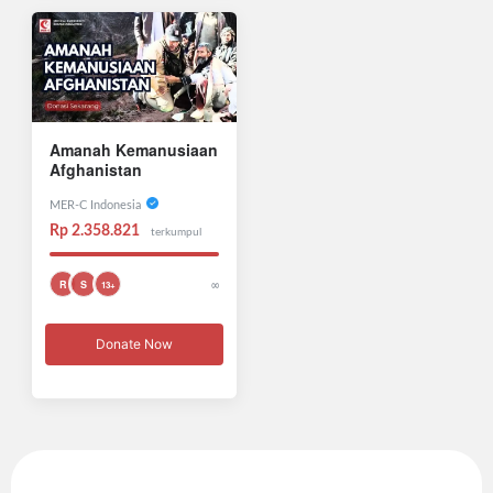
Amanah Kemanusiaan
Afghanistan
MER-C Indonesia
Rp 2.358.821
terkumpul
∞
R
S
13+
Donate Now