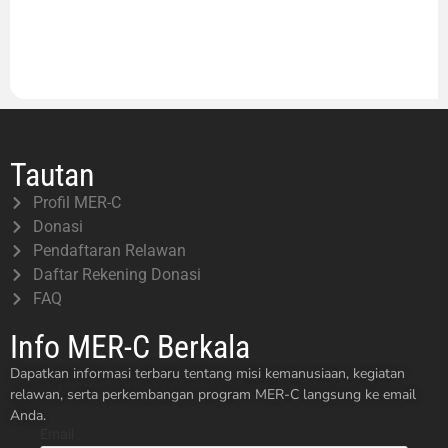
Tautan
Profil MER-C
Donasi
Pendaftaran Relawan
Daftar Rekening Donasi
FAQ
Info MER-C Berkala
Dapatkan informasi terbaru tentang misi kemanusiaan, kegiatan
relawan, serta perkembangan program MER-C langsung ke email
Anda.
Email