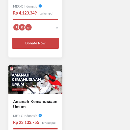
MER-C Indonesia
Rp 4.123.349
terkumpul
∞
R
D
22+
Donate Now
Amanah Kemanusiaan
Umum
MER-C Indonesia
Rp 23.133.755
terkumpul