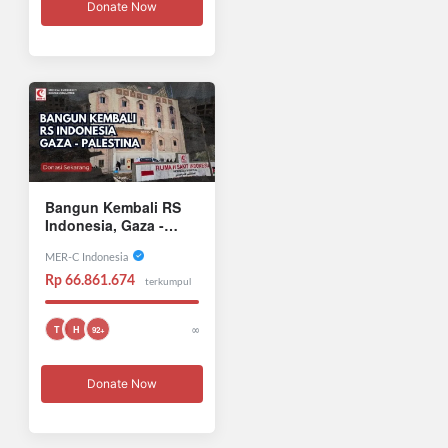
Donate Now
Bangun Kembali RS
Indonesia, Gaza -
Palestina
MER-C Indonesia
Rp 66.861.674
terkumpul
∞
T
H
92+
Donate Now