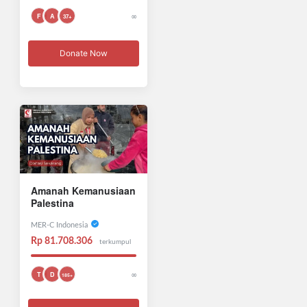
∞
F
A
37+
Donate Now
Amanah Kemanusiaan
Palestina
MER-C Indonesia
Rp 81.708.306
terkumpul
∞
T
D
185+