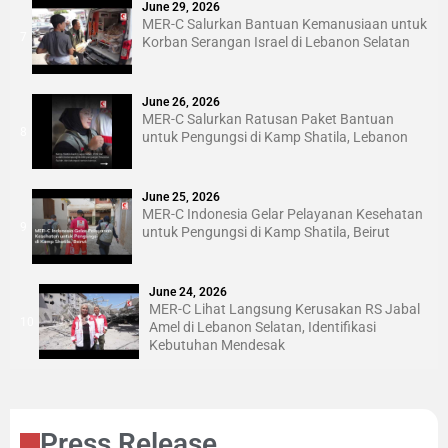
June 29, 2026
MER-C Salurkan Bantuan Kemanusiaan untuk
7
Korban Serangan Israel di Lebanon Selatan
June 26, 2026
MER-C Salurkan Ratusan Paket Bantuan
8
untuk Pengungsi di Kamp Shatila, Lebanon
June 25, 2026
MER-C Indonesia Gelar Pelayanan Kesehatan
9
untuk Pengungsi di Kamp Shatila, Beirut
June 24, 2026
MER-C Lihat Langsung Kerusakan RS Jabal
10
Amel di Lebanon Selatan, Identifikasi
Kebutuhan Mendesak
Press Release