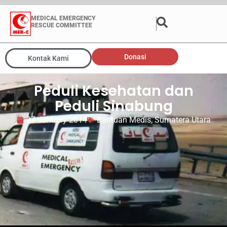
MEDICAL EMERGENCY
RESCUE COMMITTEE
Donasi
Kontak Kami
Peduli Kesehatan dan
Peduli Sinabung
27 January 2014
Bantuan Medis
,
Sumatera Utara