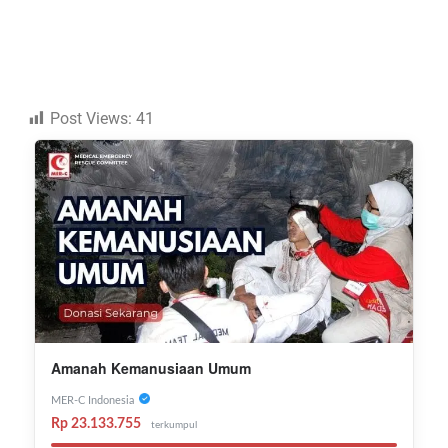
Post Views:
41
Amanah Kemanusiaan Umum
MER-C Indonesia
Rp 23.133.755
terkumpul