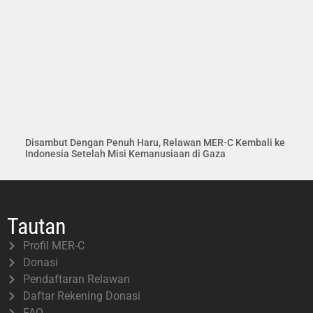
Disambut Dengan Penuh Haru, Relawan MER-C Kembali ke
Indonesia Setelah Misi Kemanusiaan di Gaza
Tautan
Profil MER-C
Donasi
Pendaftaran Relawan
Daftar Rekening Donasi
FAQ