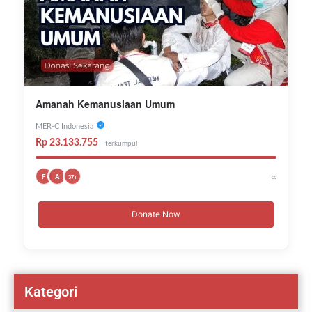
Amanah Kemanusiaan Umum
MER-C Indonesia
Rp 23.133.755
terkumpul
∞
F
A
37+
Donate Now
Kategori