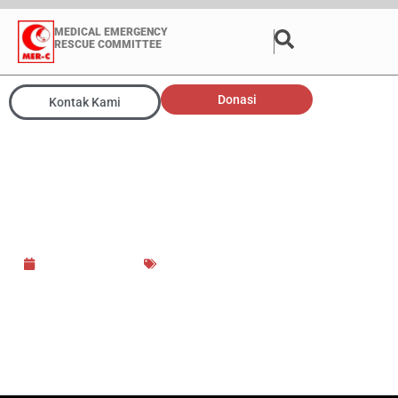
MEDICAL EMERGENCY
RESCUE COMMITTEE
Donasi
Kontak Kami
MER-C Dorong Tokoh
Bangsa Dukung Boikot
Produk Israel Berlabel
Palestina
19 October 2019
Berita Media
,
Politik Kemanusiaan