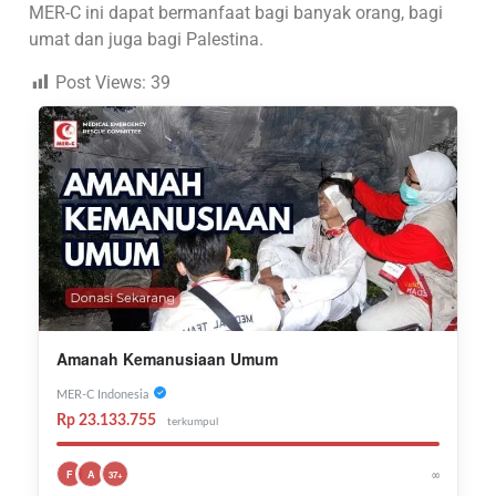
MER-C ini dapat bermanfaat bagi banyak orang, bagi
umat dan juga bagi Palestina.
Post Views:
39
Amanah Kemanusiaan Umum
MER-C Indonesia
Rp 23.133.755
terkumpul
∞
F
A
37+