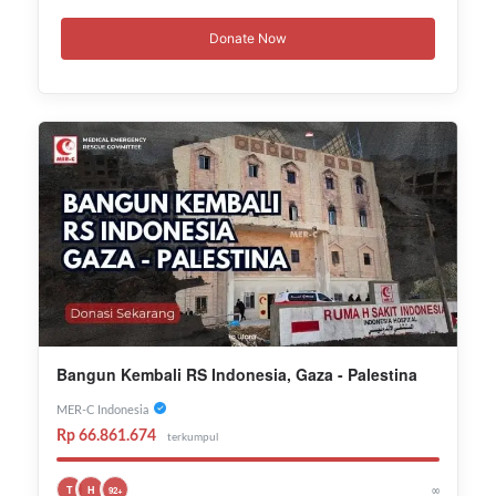
Donate Now
Bangun Kembali RS Indonesia, Gaza - Palestina
MER-C Indonesia
Rp 66.861.674
terkumpul
∞
T
H
92+