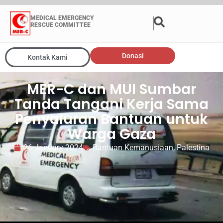
MEDICAL EMERGENCY
RESCUE COMMITTEE
Donasi
Kontak Kami
MER-C dan MUI Sumbar
Tanda Tangani Kerja Sama
Penyaluran Bantuan untuk
Warga Gaza
26 January 2024
Bantuan Kemanusiaan
,
Palestina