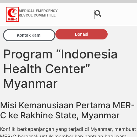
MEDICAL EMERGENCY
RESCUE COMMITTEE
Donasi
Kontak Kami
Program “Indonesia
Health Center”
Myanmar
Misi Kemanusiaan Pertama MER-
C ke Rakhine State, Myanmar
Konflik berkepanjangan yang terjadi di Myanmar, membuat
MER-C bergerak untuk memberikan bantuan bagi para