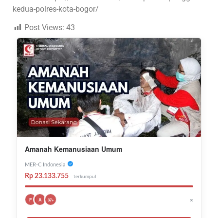
kedua-polres-kota-bogor/
Post Views:
43
Amanah Kemanusiaan Umum
MER-C Indonesia
Rp 23.133.755
terkumpul
∞
F
A
37+