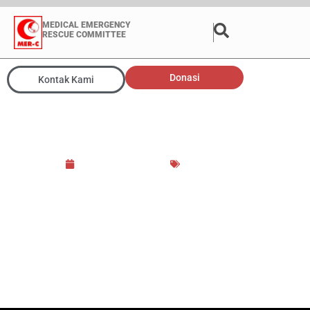
MEDICAL EMERGENCY
RESCUE COMMITTEE
Donasi
Kontak Kami
MER-C Penuhi Panggilan
Kedua Polres Kota Bogor
17 December 2020
Berita Media